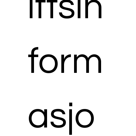
iftsin
form
asjo