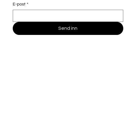
E-post
*
Send inn