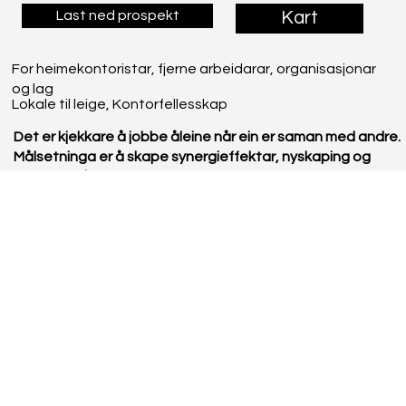
Last ned prospekt
Kart
For heimekontoristar, fjerne arbeidarar, organisasjonar
og lag
Lokale til leige, Kontorfellesskap
Det er kjekkare å jobbe åleine når ein er saman med andre.
Målsetninga er å skape synergieffektar, nyskaping og
vekst ved å leggje til rette for nettverksbygging og
kompetansedeling. Felleskapet kjem først – kontorpulten
etterpå.
For gründarar og spirande verksemder, heimekontoristar
og fjernarbeidarar, studentar, prosjektarbeid og møter.
Ledig areal (m2):
500
Pris:
Frå 65,- pr. time