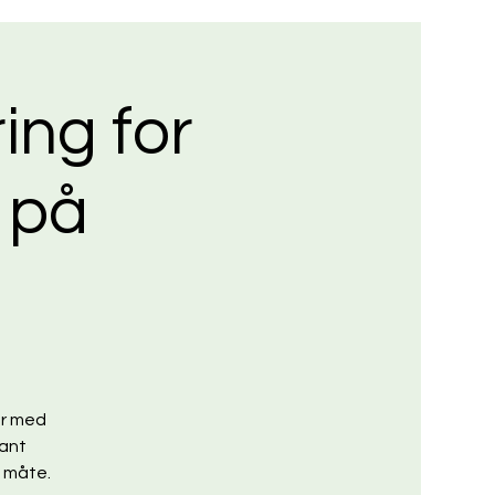
ng for
s på
ar med
vant
g måte.