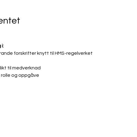
ntet
i:
rande forskrifter knytt til HMS-regelverket
likt til medverknad
 rolle og oppgåve