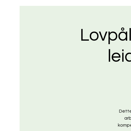
Lovpå
lei
Dette
arb
kompet